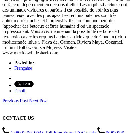
surface ou légèrement en dessous d´ellet. Les requins-baleines sont
des animaux vivipares et parfois il est possible de voir les plus
jeunes nager avec les plus âgés.Les requins-baleines sont très
animaux trés dociles et innofensifs, ills nónt aucune peur de s
´appocher des bateaux et êtres humains d´oú un spectacle
impressionant. Vous avez maintenant la possibilité de faire de l
´excursion avec les requins baleines au Mexique de Cancun ( club
mediterranée inlus ), Playa del Carmen, Riviera Maya, Cozumel,
Tulum, Holbox ou Isla Mujeres. Visitez
www.mexicowhaleshark.com
Posted in:
Française
Email
Previous Post
Next Post
CONTACT US
1 (800) 262-0533 Toll-Free From US/Canada
(800) 099