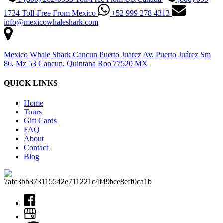
1734 Toll-Free From Mexico
+52 999 278 4313
info@mexicowhaleshark.com
Mexico Whale Shark Cancun Puerto Juarez Av. Puerto Juárez Sm
86, Mz 53 Cancun, Quintana Roo 77520 MX
QUICK LINKS
Home
Tours
Gift Cards
FAQ
About
Contact
Blog