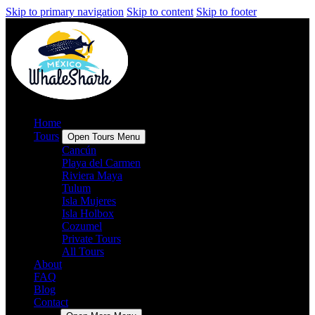
Skip to primary navigation
Skip to content
Skip to footer
Home
Tours
Open Tours Menu
Cancún
Playa del Carmen
Riviera Maya
Tulum
Isla Mujeres
Isla Holbox
Cozumel
Private Tours
All Tours
About
FAQ
Blog
Contact