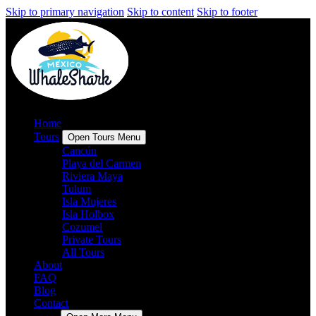
Skip to primary navigation
Skip to content
Skip to footer
Home
Tours
Open Tours Menu
Cancún
Playa del Carmen
Riviera Maya
Tulum
Isla Mujeres
Isla Holbox
Cozumel
Private Tours
All Tours
About
FAQ
Blog
Contact