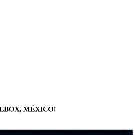
LBOX, MÉXICO!
increíbles criaturas. ¡No te pierdas nuestros inolvidables tours de