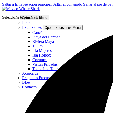
Saltar a la navegación principal
Saltar al contenido
Saltar al pie de pá
Selecciona tu idioma
ES
Más
Open More Menu
Inicio
Excursiones
Open Excursiones Menu
Cancún
Playa del Carmen
Riviera Maya
Tulum
Isla Mujeres
Isla Holbox
Cozumel
Visitas Privadas
Todos Los Tours
Acerca de
Preguntas Frecuentes
Blog
Contacto