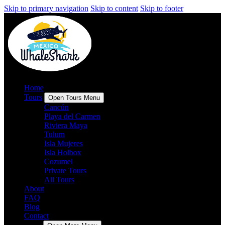
Skip to primary navigation
Skip to content
Skip to footer
Home
Tours
Open Tours Menu
Cancún
Playa del Carmen
Riviera Maya
Tulum
Isla Mujeres
Isla Holbox
Cozumel
Private Tours
All Tours
About
FAQ
Blog
Contact