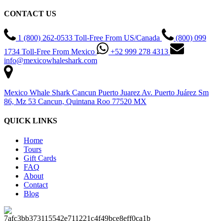
CONTACT US
1 (800) 262-0533 Toll-Free From US/Canada
(800) 099
1734 Toll-Free From Mexico
+52 999 278 4313
info@mexicowhaleshark.com
Mexico Whale Shark Cancun Puerto Juarez Av. Puerto Juárez Sm
86, Mz 53 Cancun, Quintana Roo 77520 MX
QUICK LINKS
Home
Tours
Gift Cards
FAQ
About
Contact
Blog