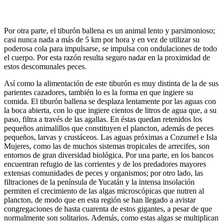
Por otra parte, el tiburón ballena es un animal lento y parsimonioso;
casi nunca nada a más de 5 km por hora y en vez de utilizar su
poderosa cola para impulsarse, se impulsa con ondulaciones de todo
el cuerpo. Por esta razón resulta seguro nadar en la proximidad de
estos descomunales peces.
Así como la alimentación de este tiburón es muy distinta de la de sus
parientes cazadores, también lo es la forma en que ingiere su
comida. El tiburón ballena se desplaza lentamente por las aguas con
la boca abierta, con lo que ingiere cientos de litros de agua que, a su
paso, filtra a través de las agallas. En éstas quedan retenidos los
pequeños animalillos que constituyen el plancton, además de peces
pequeños, larvas y crustáceos. Las aguas próximas a Cozumel e Isla
Mujeres, como las de muchos sistemas tropicales de arrecifes, son
entornos de gran diversidad biológica. Por una parte, en los bancos
encuentran refugio de las corrientes y de los predadores mayores
extensas comunidades de peces y organismos; por otro lado, las
filtraciones de la península de Yucatán y la intensa insolación
permiten el crecimiento de las algas microscópicas que nutren al
plancton, de modo que en esta región se han llegado a avistar
congregaciones de hasta cuarenta de estos gigantes, a pesar de que
normalmente son solitarios. Además, como estas algas se multiplican